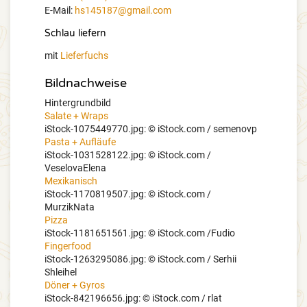
E-Mail:
hs145187@gmail.com
Schlau liefern
mit
Lieferfuchs
Bildnachweise
Hintergrundbild
Salate + Wraps
iStock-1075449770.jpg:
© iStock.com / semenovp
Pasta + Aufläufe
iStock-1031528122.jpg:
© iStock.com /
VeselovaElena
Mexikanisch
iStock-1170819507.jpg:
© iStock.com /
MurzikNata
Pizza
iStock-1181651561.jpg:
© iStock.com /Fudio
Fingerfood
iStock-1263295086.jpg:
© iStock.com / Serhii
Shleihel
Döner + Gyros
iStock-842196656.jpg:
© iStock.com / rlat