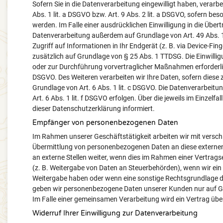
Sofern Sie in die Datenverarbeitung eingewilligt haben, verar
Abs. 1 lit. a DSGVO bzw. Art. 9 Abs. 2 lit. a DSGVO, sofern b
werden. Im Falle einer ausdrücklichen Einwilligung in die Übe
Datenverarbeitung außerdem auf Grundlage von Art. 49 Abs. 1 l
Zugriff auf Informationen in Ihr Endgerät (z. B. via Device-Fing
zusätzlich auf Grundlage von § 25 Abs. 1 TTDSG. Die Einwilligu
oder zur Durchführung vorvertraglicher Maßnahmen erforderlich,
DSGVO. Des Weiteren verarbeiten wir Ihre Daten, sofern diese zu
Grundlage von Art. 6 Abs. 1 lit. c DSGVO. Die Datenverarbeitu
Art. 6 Abs. 1 lit. f DSGVO erfolgen. Über die jeweils im Einzel
dieser Datenschutzerklärung informiert.
Empfänger von personenbezogenen Daten
Im Rahmen unserer Geschäftstätigkeit arbeiten wir mit versch
Übermittlung von personenbezogenen Daten an diese externen
an externe Stellen weiter, wenn dies im Rahmen einer Vertragser
(z. B. Weitergabe von Daten an Steuerbehörden), wenn wir ein b
Weitergabe haben oder wenn eine sonstige Rechtsgrundlage di
geben wir personenbezogene Daten unserer Kunden nur auf Gru
Im Falle einer gemeinsamen Verarbeitung wird ein Vertrag ü
Widerruf Ihrer Einwilligung zur Datenverarbeitung