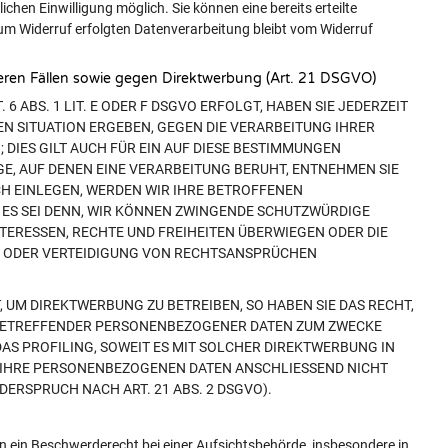
chen Einwilligung möglich. Sie können eine bereits erteilte
 zum Widerruf erfolgten Datenverarbeitung bleibt vom Widerruf
ren Fällen sowie gegen Direktwerbung (Art. 21 DSGVO)
 ABS. 1 LIT. E ODER F DSGVO ERFOLGT, HABEN SIE JEDERZEIT
EN SITUATION ERGEBEN, GEGEN DIE VERARBEITUNG IHRER
IES GILT AUCH FÜR EIN AUF DIESE BESTIMMUNGEN
GE, AUF DENEN EINE VERARBEITUNG BERUHT, ENTNEHMEN SIE
H EINLEGEN, WERDEN WIR IHRE BETROFFENEN
ES SEI DENN, WIR KÖNNEN ZWINGENDE SCHUTZWÜRDIGE
NTERESSEN, RECHTE UND FREIHEITEN ÜBERWIEGEN ODER DIE
 ODER VERTEIDIGUNG VON RECHTSANSPRÜCHEN
UM DIREKTWERBUNG ZU BETREIBEN, SO HABEN SIE DAS RECHT,
 BETREFFENDER PERSONENBEZOGENER DATEN ZUM ZWECKE
DAS PROFILING, SOWEIT ES MIT SOLCHER DIREKTWERBUNG IN
 IHRE PERSONENBEZOGENEN DATEN ANSCHLIESSEND NICHT
RSPRUCH NACH ART. 21 ABS. 2 DSGVO).
n ein Beschwerderecht bei einer Aufsichtsbehörde, insbesondere in