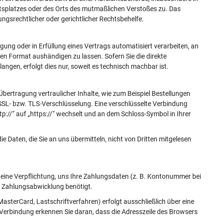
itsplatzes oder des Orts des mutmaßlichen Verstoßes zu. Das
gsrechtlicher oder gerichtlicher Rechtsbehelfe.
igung oder in Erfüllung eines Vertrags automatisiert verarbeiten, an
en Format aushändigen zu lassen. Sofern Sie die direkte
ngen, erfolgt dies nur, soweit es technisch machbar ist.
bertragung vertraulicher Inhalte, wie zum Beispiel Bestellungen
e SSL- bzw. TLS-Verschlüsselung. Eine verschlüsselte Verbindung
p://“ auf „https://“ wechselt und an dem Schloss-Symbol in Ihrer
e Daten, die Sie an uns übermitteln, nicht von Dritten mitgelesen
 eine Verpflichtung, uns Ihre Zahlungsdaten (z. B. Kontonummer bei
r Zahlungsabwicklung benötigt.
sterCard, Lastschriftverfahren) erfolgt ausschließlich über eine
 Verbindung erkennen Sie daran, dass die Adresszeile des Browsers