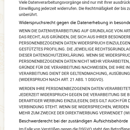
Viele Datenverarbeitungsvorgänge sind nur mit Ihrer ausdrückli
Einwilligung jederzeit widerrufen. Die Rechtmäßigkeit der bis
unberührt.
Widerspruchsrecht gegen die Datenerhebung in besonde
WENN DIE DATENVERARBEITUNG AUF GRUNDLAGE VON ART. 6
DAS RECHT, AUS GRÜNDEN, DIE SICH AUS IHRER BESONDER
PERSONENBEZOGENEN DATEN WIDERSPRUCH EINZULEGEN; D
GESTÜTZTES PROFILING. DIE JEWEILIGE RECHTSGRUNDLA
DIESER DATENSCHUTZERKLÄRUNG. WENN SIE WIDERSPRUC
PERSONENBEZOGENEN DATEN NICHT MEHR VERARBEITEN, 
GRÜNDE FÜR DIE VERARBEITUNG NACHWEISEN, DIE IHRE I
VERARBEITUNG DIENT DER GELTENDMACHUNG, AUSÜBUNG
(WIDERSPRUCH NACH ART. 21 ABS. 1 DSGVO).
WERDEN IHRE PERSONENBEZOGENEN DATEN VERARBEITET, 
JEDERZEIT WIDERSPRUCH GEGEN DIE VERARBEITUNG SIE
DERARTIGER WERBUNG EINZULEGEN; DIES GILT AUCH FÜR 
VERBINDUNG STEHT. WENN SIE WIDERSPRECHEN, WERDEN
MEHR ZUM ZWECKE DER DIREKTWERBUNG VERWENDET (WIDE
Beschwerderecht bei der zuständigen Aufsichtsbehörde
Im Falle von Verstößen gegen die DSGVO steht den Betroffene